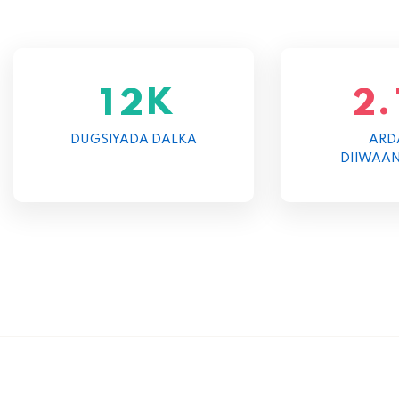
K
.
1
2
2
DUGSIYADA DALKA
ARD
DIIWAA