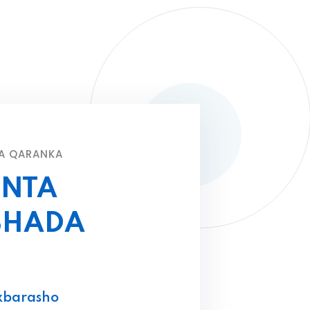
A QARANKA
NTA
SHADA
xbarasho