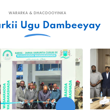
WARARKA & DHACDOOYINKA
rkii Ugu Dambeeyay