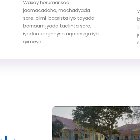
Waxay horumarisaa
jaamacadaha, machadyada
W
sare, cilmi-baarista iyo tayada
b
barnaamijyada tacliinta sare,
t
iyadoo xoojinaysa aqoonsiga iyo
j
qiimeyn