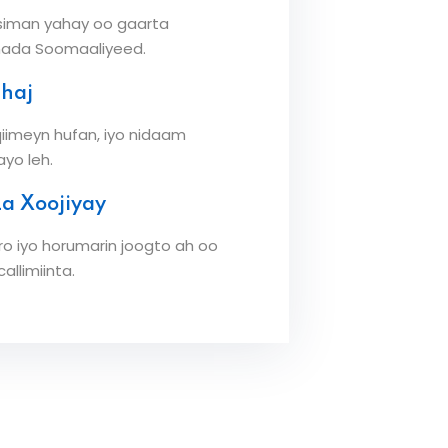
siman yahay oo gaarta
ada Soomaaliyeed.
nhaj
qiimeyn hufan, iyo nidaam
yo leh.
La Xoojiyay
o iyo horumarin joogto ah oo
llimiinta.