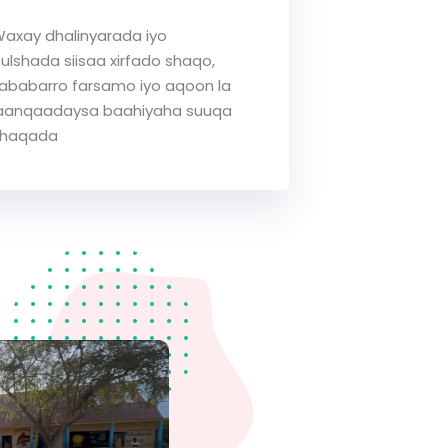
axay dhalinyarada iyo
ulshada siisaa xirfado shaqo,
ababarro farsamo iyo aqoon la
aanqaadaysa baahiyaha suuqa
shaqada