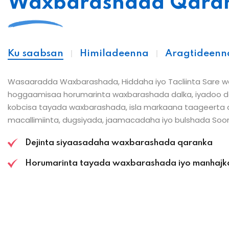
Waxbarashada Qara
Ku saabsan
Himiladeenna
Aragtideenn
Wasaaradda Waxbarashada, Hiddaha iyo Tacliinta Sare 
hoggaamisaa horumarinta waxbarashada dalka, iyadoo de
kobcisa tayada waxbarashada, isla markaana taageerta 
macallimiinta, dugsiyada, jaamacadaha iyo bulshada Soo
Dejinta siyaasadaha waxbarashada qaranka
Horumarinta tayada waxbarashada iyo manhajk