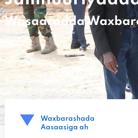
Wasaaradda Waxbaras
Waxbarashada
Aasaasiga ah