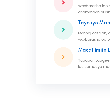
Waxbarasho loo 
dhammaan bulsh
Tayo iyo Ma
Manhaj casri ah, 
waxbarasho oo ta
Macallimiin 
Tababar, taageer
loo sameeyo maca