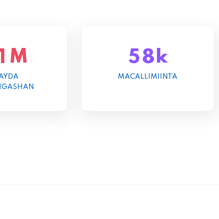
M
k
1
5
8
AYDA
MACALLIMIINTA
NGASHAN