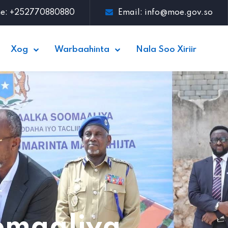
ne: +252770880880
Email:
info@moe.gov.so
Xog
Warbaahinta
Nala Soo Xiriir
omaaliya