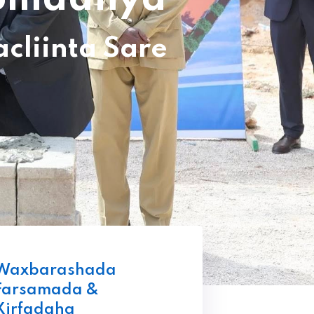
liinta Sare
Waxbarashada
Farsamada &
Xirfadaha