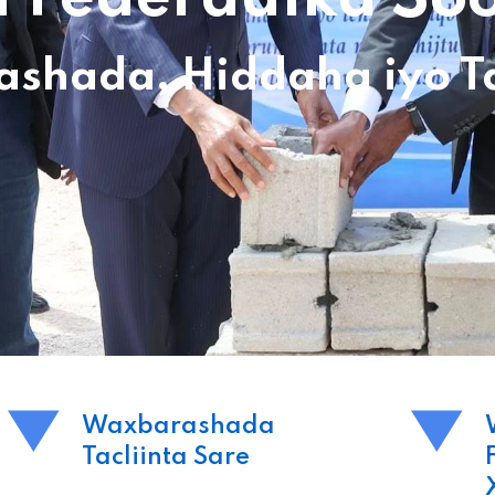
hada, Hiddaha iyo Tac
Waxbarashada
Tacliinta Sare