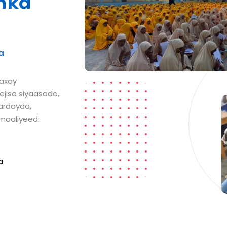
nka
a
waxay
jisa siyaasado,
ardayda,
maaliyeed.
a