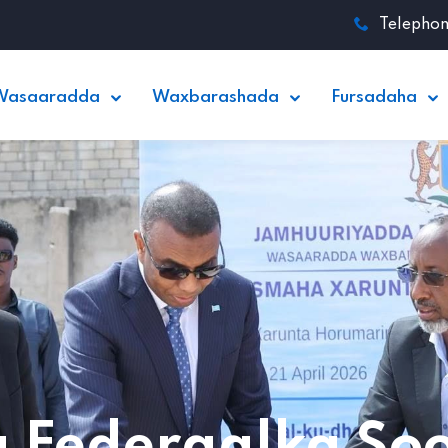
Telepho
Wasaaradda
Waxbarashada
Fursadaha
 Federaalka So