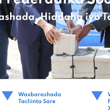
hada, Hiddaha iyo Tac
Waxbarashada
Tacliinta Sare