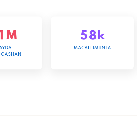
M
k
1
5
8
AYDA
MACALLIMIINTA
NGASHAN