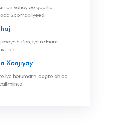
siman yahay oo gaarta
ada Soomaaliyeed.
nhaj
qiimeyn hufan, iyo nidaam
yo leh.
La Xoojiyay
o iyo horumarin joogto ah oo
llimiinta.