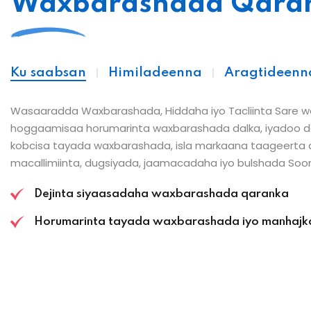
Waxbarashada Qara
Ku saabsan
Himiladeenna
Aragtideenn
Wasaaradda Waxbarashada, Hiddaha iyo Tacliinta Sare 
hoggaamisaa horumarinta waxbarashada dalka, iyadoo de
kobcisa tayada waxbarashada, isla markaana taageerta 
macallimiinta, dugsiyada, jaamacadaha iyo bulshada Soo
Dejinta siyaasadaha waxbarashada qaranka
Horumarinta tayada waxbarashada iyo manhajk