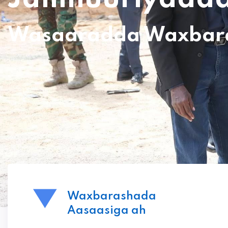
Wasaaradda Waxbaras
Waxbarashada
Aasaasiga ah