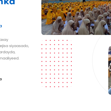
nka
a
waxay
jisa siyaasado,
ardayda,
maaliyeed.
a