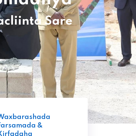
liinta Sare
Waxbarashada
Farsamada &
Xirfadaha