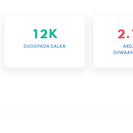
K
.
1
2
2
DUGSIYADA DALKA
ARD
DIIWAA