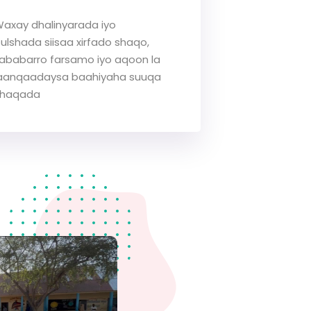
axay dhalinyarada iyo
ulshada siisaa xirfado shaqo,
ababarro farsamo iyo aqoon la
aanqaadaysa baahiyaha suuqa
shaqada