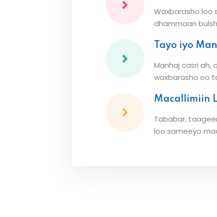
Waxbarasho loo 
dhammaan bulsh
Tayo iyo Ma
Manhaj casri ah, 
waxbarasho oo ta
Macallimiin 
Tababar, taageer
loo sameeyo maca