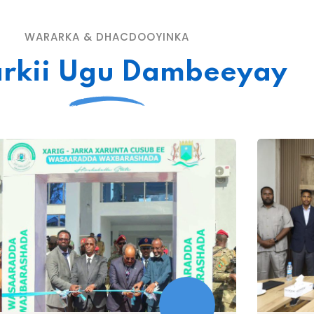
WARARKA & DHACDOOYINKA
rkii Ugu Dambeeyay