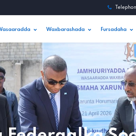
Telepho
Wasaaradda
Waxbarashada
Fursadaha
 Federaalka So