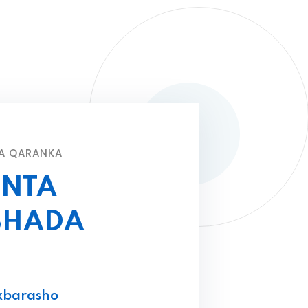
A QARANKA
NTA
SHADA
xbarasho