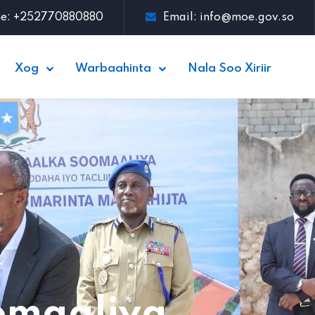
ne: +252770880880
Email:
info@moe.gov.so
Xog
Warbaahinta
Nala Soo Xiriir
omaaliya