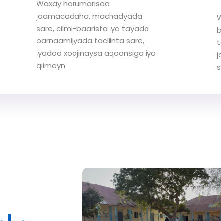
Waxay horumarisaa
jaamacadaha, machadyada
W
sare, cilmi-baarista iyo tayada
b
barnaamijyada tacliinta sare,
t
iyadoo xoojinaysa aqoonsiga iyo
j
qiimeyn